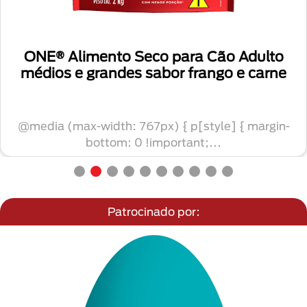
Purina One Ração para Cães Adulto Mini
e Pequeno sabor Frango & Carne
@media (max-width: 767px) { p[style] { margin-
bottom: 0 !important;...
Patrocinado por: