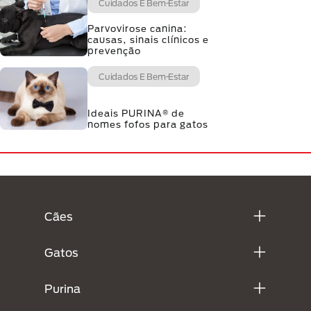
Cuidados E Bem-Estar
Parvovirose canina:
causas, sinais clínicos e
prevenção
Cuidados E Bem-Estar
Ideais PURINA® de
nomes fofos para gatos
Menú Footer Purina
Cães
Gatos
Purina