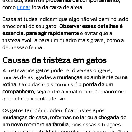
excesso, além de
problemas de comportamento
,
como
urinar
fora da caixa de areia.
Essas atitudes indicam que algo não vai bem no lado
emocional do seu gato.
Observar esses detalhes é
essencial para agir rapidamente
e evitar que a
tristeza evolua para um quadro mais grave, como a
depressão felina.
Causas da tristeza em gatos
A tristeza nos gatos pode ter diversas origens,
muitas delas ligadas a
mudanças no ambiente ou na
rotina
. Uma das mais comuns é a
perda de um
companheiro
, seja outro animal ou um humano com
quem tinha vínculo afetivo.
Os gatos também podem ficar tristes após
mudanças de casa, reformas no lar ou a chegada de
um novo membro na família
, pois essas situações
quebram a estabilidade que eles tanto prezam. Para