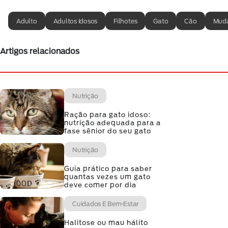
Adulto
Adultos Idosos
Filhotes
Gato
Cão
Muda
Artigos relacionados
Nutrição
Ração para gato idoso:
nutrição adequada para a
fase sênior do seu gato
Nutrição
Guia prático para saber
quantas vezes um gato
deve comer por dia
Cuidados E Bem-Estar
Halitose ou mau hálito