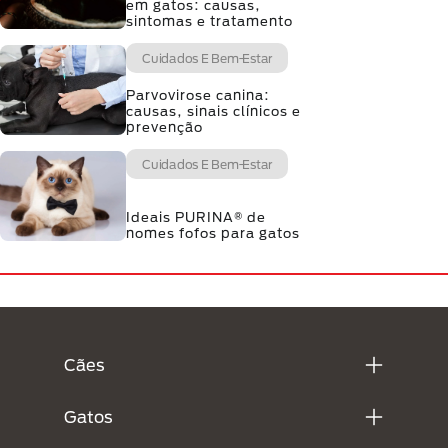
em gatos: causas,
sintomas e tratamento
Cuidados E Bem-Estar
Parvovirose canina:
causas, sinais clínicos e
prevenção
Cuidados E Bem-Estar
Ideais PURINA® de
nomes fofos para gatos
Menú Footer Purina
Cães
Gatos