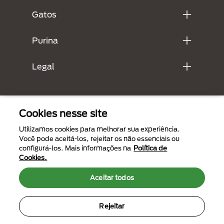
Gatos
Purina
Legal
Cookies nesse site
Utilizamos cookies para melhorar sua experiência.
Você pode aceitá-los, rejeitar os não essenciais ou
configurá-los. Mais informações na
Política de
Cookies.
Menu Footer Secundario Purina
Aceitar todos
Rejeitar
All Nestlé Purina trademarks owned by Société des Produits Nestlé S.A.,
Vevey, Switzerland or are used with permission.