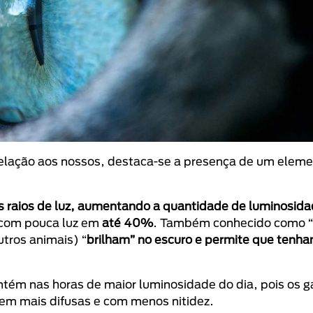
 relação aos nossos, destaca-se a presença de um elem
os raios de luz, aumentando a quantidade de luminosid
 com pouca luz em
até 40%
. Também conhecido como “
utros animais) “
brilham” no escuro e permite que tenh
tém nas horas de maior luminosidade do dia, pois os 
uem mais difusas e com menos nitidez.