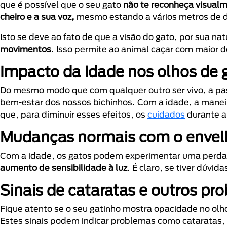
que é possível que o seu gato
não te reconheça visual
cheiro e a sua voz,
mesmo estando a vários metros de d
Isto se deve ao fato de que a visão do gato, por sua n
movimentos
. Isso permite ao animal caçar com maior d
Impacto da idade nos olhos de 
Do mesmo modo que com qualquer outro ser vivo, a pas
bem-estar dos nossos bichinhos. Com a idade, a mane
que, para diminuir esses efeitos, os
cuidados
durante a 
Mudanças normais com o enve
Com a idade, os gatos podem experimentar uma perda g
aumento de sensibilidade à luz
. É claro, se tiver dúvi
Sinais de cataratas e outros pr
Fique atento se o seu gatinho mostra opacidade no olh
Estes sinais podem indicar problemas como cataratas, 