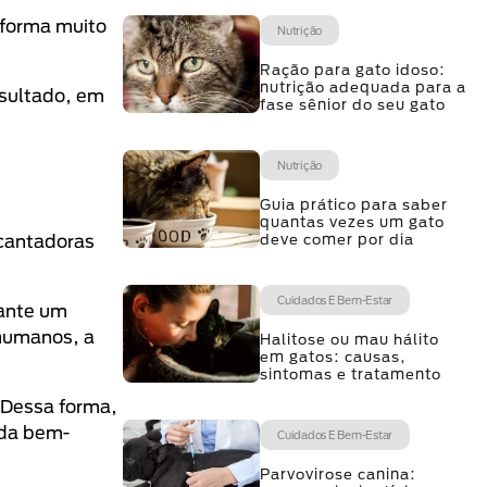
 forma muito
Nutrição
Ração para gato idoso:
nutrição adequada para a
esultado, em
fase sênior do seu gato
Nutrição
Guia prático para saber
m
quantas vezes um gato
ncantadoras
deve comer por dia
Cuidados E Bem-Estar
rante um
 humanos, a
Halitose ou mau hálito
em gatos: causas,
sintomas e tratamento
 Dessa forma,
ada bem-
Cuidados E Bem-Estar
Parvovirose canina: