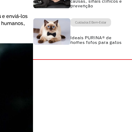
causas, sinais clínicos e
prevenção
s
e enviá-los
, humanos,
Cuidados E Bem-Estar
Ideais PURINA® de
nomes fofos para gatos