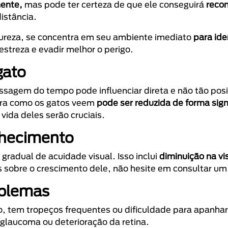
mente,
mas pode ter certeza de que ele conseguirá
recon
istância.
atureza, se concentra em seu ambiente imediato
para ide
estreza e evadir melhor o perigo.
gato
sagem do tempo pode influenciar direta e não tão pos
ira como os gatos veem
pode ser reduzida de forma signi
vida deles serão cruciais.
lhecimento
radual de acuidade visual. Isso inclui
diminuição na vi
das sobre o crescimento dele, não hesite em consultar um 
oblemas
o, tem tropeços frequentes ou dificuldade para apanhar
glaucoma ou deterioração da retina.