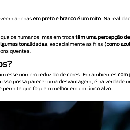
os veem apenas
em preto e branco é um mito
. Na realida
 do que os humanos, mas em troca
têm uma percepção de 
 algumas tonalidades
, especialmente as frias
(como azul
tons quentes.
os?
ebam esse número reduzido de cores. Em ambientes
com 
a isso possa parecer uma desvantagem, é na verdade u
s e permite que foquem melhor em um único alvo.