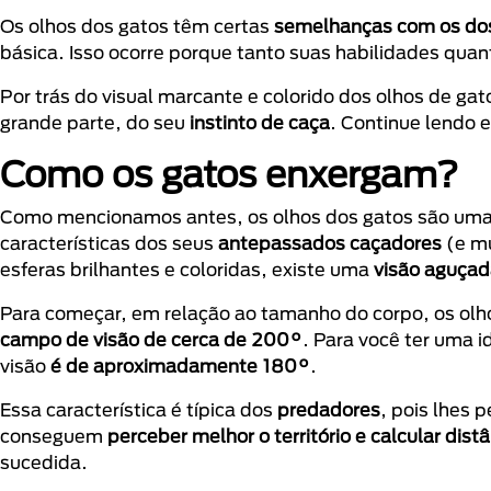
Os olhos dos gatos têm certas
semelhanças com os do
básica. Isso ocorre porque tanto suas habilidades quan
Por trás do visual marcante e colorido dos olhos de ga
grande parte, do seu
instinto de caça
. Continue lendo
Como os gatos enxergam?
Como mencionamos antes, os olhos dos gatos são uma 
características dos seus
antepassados caçadores
(e m
esferas brilhantes e coloridas, existe uma
visão aguçad
Para começar, em relação ao tamanho do corpo, os olh
campo de visão de cerca de 200°
. Para você ter uma 
visão
é de aproximadamente 180°
.
Essa característica é típica dos
predadores
, pois lhes 
conseguem
perceber melhor o território e calcular dis
sucedida.