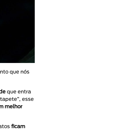
ento que nós
ade
que entra
tapete”, esse
am melhor
gatos
ficam