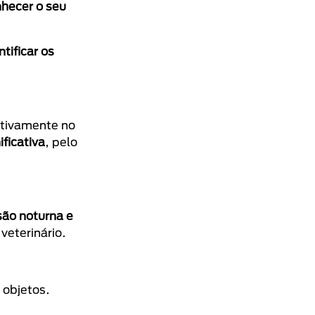
hecer o seu
ntificar os
itivamente no
ficativa
, pelo
são noturna e
veterinário.
 objetos.