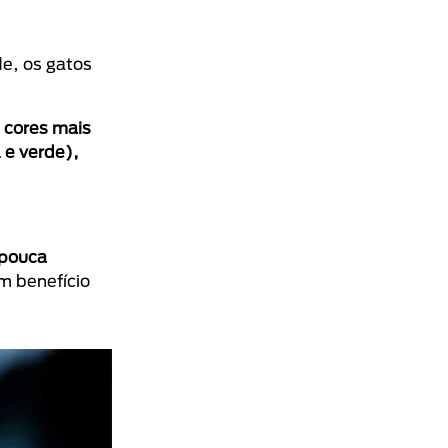
de, os gatos
cores mais
 e verde),
pouca
m benefício