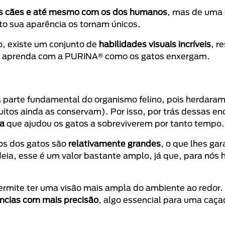
s cães e até mesmo com os dos humanos
, mas de uma
to sua aparência os tornam únicos.
to, existe um conjunto de
habilidades visuais incríveis
, r
 e aprenda com a PURINA® como os gatos enxergam.
parte fundamental do organismo felino, pois herdara
uitos ainda as conservam). Por isso, por trás dessas e
a
que ajudou os gatos a sobreviverem por tanto tempo.
os dos gatos são
relativamente grandes
, o que lhes ga
ideia, esse é um valor bastante amplo, já que, para nós
permite ter uma visão mais ampla do ambiente ao redor.
tâncias com mais precisão
, algo essencial para uma caç