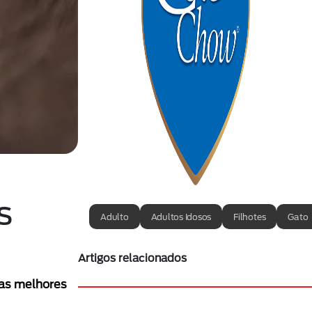
s
Adulto
Adultos Idosos
Filhotes
Gato
Artigos relacionados
 as melhores