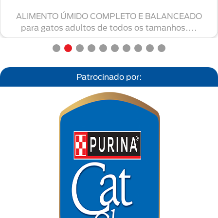
ALIMENTO ÚMIDO COMPLETO E BALANCEADO
para gatos adultos de todos os tamanhos....
Patrocinado por: