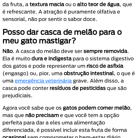
da fruta, a
textura macia
ou o
alto teor de água
, que
é refrescante. A atração é puramente olfativa e
sensorial, não por sentir o sabor doce.
Posso dar casca de melão para o
meu gato mastigar?
Não
. A casca do melão deve ser
sempre removida
.
Ela é muito
dura e indigesta
para o sistema digestivo
dos gatos e pode representar um
risco de asfixia
(engasgo) ou, pior, uma
obstrução intestinal
, o que é
uma
emergência veterinária
grave. Além disso, a
casca pode conter
resíduos de pesticidas
que são
prejudiciais.
Agora você sabe que os
gatos podem comer melão
,
mas que
não precisam
e que você tem a opção
perfeita para dar a eles uma alimentação
diferenciada, é possível incluir esta fruta de forma
ocasional
sem comprometer o bem-estar diário