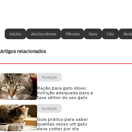
Adulto
Adultos Idosos
Filhotes
Gato
Cão
Muda
Artigos relacionados
Nutrição
Ração para gato idoso:
nutrição adequada para a
fase sênior do seu gato
Nutrição
Guia prático para saber
quantas vezes um gato
deve comer por dia