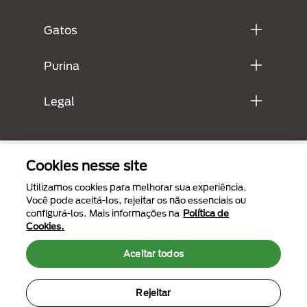
Gatos
Purina
Legal
Cookies nesse site
Utilizamos cookies para melhorar sua experiência.
Você pode aceitá-los, rejeitar os não essenciais ou
configurá-los. Mais informações na
Política de
Cookies.
Menu Footer Secundario Purina
Aceitar todos
Rejeitar
All Nestlé Purina trademarks owned by Société des Produits Nestlé S.A.,
Vevey, Switzerland or are used with permission.