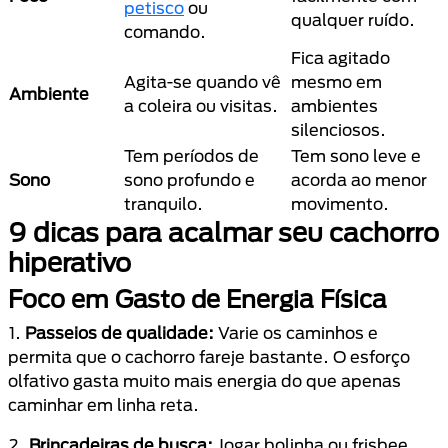
petisco
ou
qualquer ruído.
comando.
Fica agitado
Agita-se quando vê
mesmo em
Ambiente
a coleira ou visitas.
ambientes
silenciosos.
Tem períodos de
Tem sono leve e
Sono
sono profundo e
acorda ao menor
tranquilo.
movimento.
9 dicas para acalmar seu cachorro
hiperativo
Foco em Gasto de Energia Física
1.
Passeios de qualidade:
Varie os caminhos e
permita que o cachorro fareje bastante. O esforço
olfativo gasta muito mais energia do que apenas
caminhar em linha reta.
2.
Brincadeiras de busca:
Jogar bolinha ou frisbee