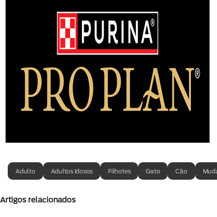
Adulto
Adultos Idosos
Filhotes
Gato
Cão
Muda
Artigos relacionados