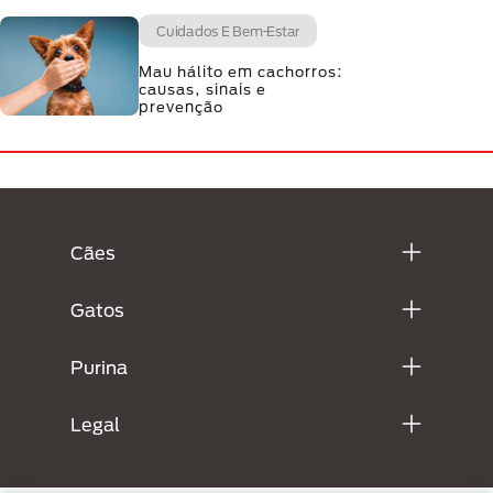
Cuidados E Bem-Estar
Mau hálito em cachorros:
causas, sinais e
prevenção
Menú Footer Purina
Cães
Gatos
Purina
Legal