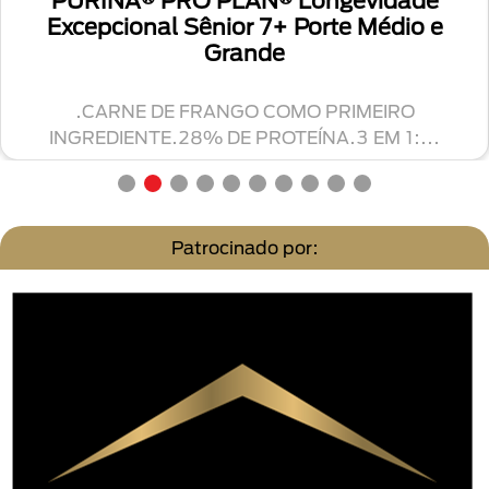
Minis
ior 7+ Porte Médio e
Grande
ALIMENTO DE ALTA T
ANGO COMO PRIMEIRO
SENSIBILIDADE.
DE PROTEÍNA.3 EM 1:...
INGR
Patrocinado por: