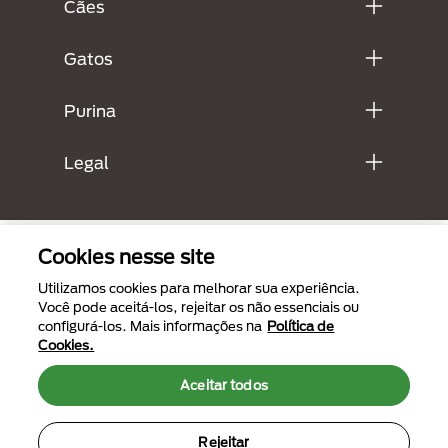
Cães
Gatos
Purina
Legal
Cookies nesse site
Utilizamos cookies para melhorar sua experiência.
Você pode aceitá-los, rejeitar os não essenciais ou
configurá-los. Mais informações na
Política de
Cookies.
Menu Footer Secundario Purina
Aceitar todos
Rejeitar
All Nestlé Purina trademarks owned by Société des Produits Nestlé S.A.,