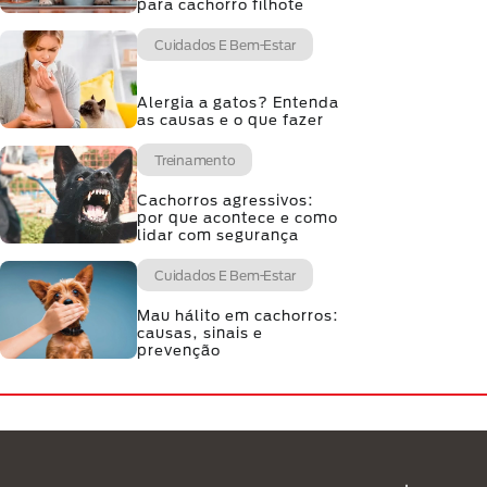
para cachorro filhote
Cuidados E Bem-Estar
Alergia a gatos? Entenda
as causas e o que fazer
Treinamento
Cachorros agressivos:
por que acontece e como
lidar com segurança
Cuidados E Bem-Estar
Mau hálito em cachorros:
causas, sinais e
prevenção
Menú Footer Purina