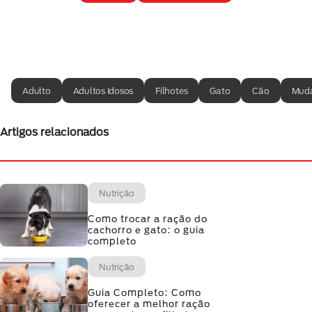
Adulto
Adultos Idosos
Filhotes
Gato
Cão
Muda
Artigos relacionados
Nutrição
Como trocar a ração do
cachorro e gato: o guia
completo
Nutrição
Guia Completo: Como
oferecer a melhor ração