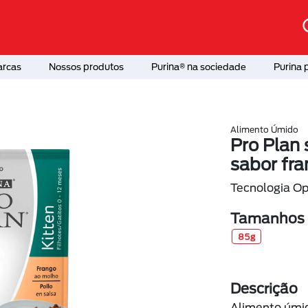
arcas
Nossos produtos
Purina® na sociedade
Purina 
Alimento Úmido
Pro Plan 
sabor fr
Tecnologia Op
Tamanhos d
85g
Descrição
Alimento úmi