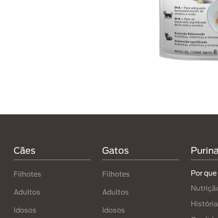
Menú Footer Purina
Cães
Gatos
Purin
Por que
Filhotes
Filhotes​
Nutriçã
Adultos
Adultos
História
Idosos
Idosos