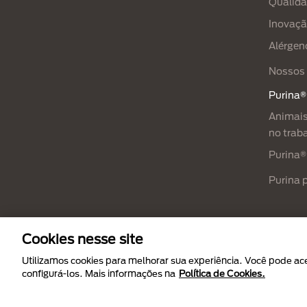
Qualid
Inovaç
Alérgen
Nossos 
Purina®
Animais
no trab
Purina®
Purina 
Cookies nesse site
Menu Footer Secundario Purina
Utilizamos cookies para melhorar sua experiência. Você pode aceit
configurá-los. Mais informações na
Política de Cookies.
All Nestlé Purina trademarks owned by Sociét