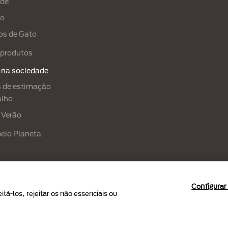
ade
ão
os de Gato
produtos
 na sociedade
 de estimação
alho
 Verão
pelo Planeta
Configurar
á-los, rejeitar os não essenciais ou
é des Produits Nestlé S.A., Vevey, Switzerland or are used with permission.