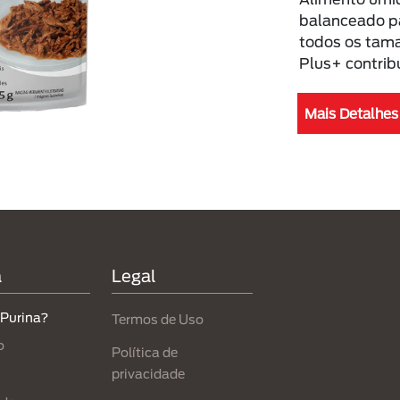
balanceado pa
todos os tam
Plus+ contribu
Mais Detalhes
a
Legal
 Purina?
Termos de Uso
o
Política de
privacidade