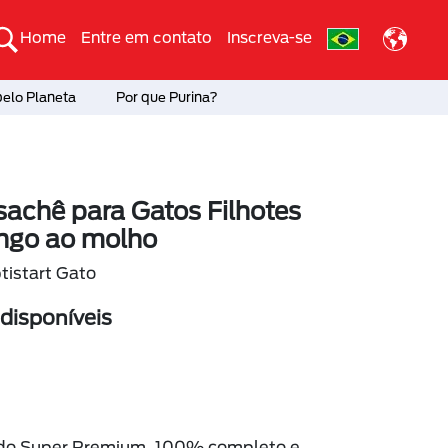
Home
Entre em contato
Inscreva-se
pelo Planeta
Por que Purina?
sachê para Gatos Filhotes
ango ao molho
tistart Gato
isponíveis
do Super Premium 100% completo e