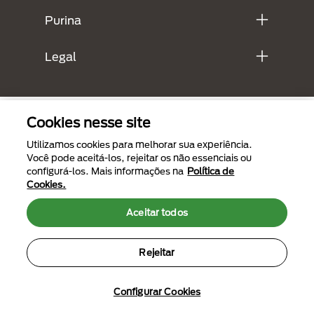
Purina
Legal
Cookies nesse site
Utilizamos cookies para melhorar sua experiência.
Você pode aceitá-los, rejeitar os não essenciais ou
configurá-los. Mais informações na
Política de
Cookies.
Menu Footer Secundario Purina
Aceitar todos
Rejeitar
All Nestlé Purina trademarks owned by Société des Produits Nestlé S.A.,
Vevey, Switzerland or are used with permission.
Termos de uso
Políticas de privacidade
Configurar Cookies