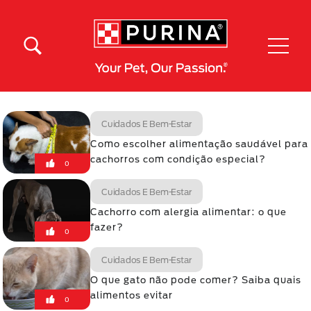
Pular para o conteúdo principal
Menú Secundario Purina
Menú Principal Purina
Cuidados E Bem-Estar
Como escolher alimentação saudável para
cachorros com condição especial?
0
Cuidados E Bem-Estar
Cachorro com alergia alimentar: o que
fazer?
0
Cuidados E Bem-Estar
O que gato não pode comer? Saiba quais
alimentos evitar
0