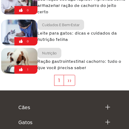
armazenar ração de cachorro do jeito
0
certo
Cuidados E Bem-Estar
Leite para gatos: dicas e cuidados da
nutrição felina
0
Nutrição
Ração gastrointestinal cachorro: tudo o
que você precisa saber
1
Paginação
Próxima página
1
››
Menú Footer Purina
Cães
Gatos