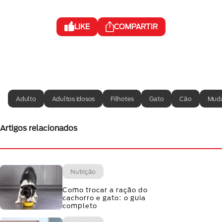
LIKE
COMPARTIR
Adulto
Adultos Idosos
Filhotes
Gato
Cão
Muda
Artigos relacionados
Nutrição
Como trocar a ração do
cachorro e gato: o guia
completo