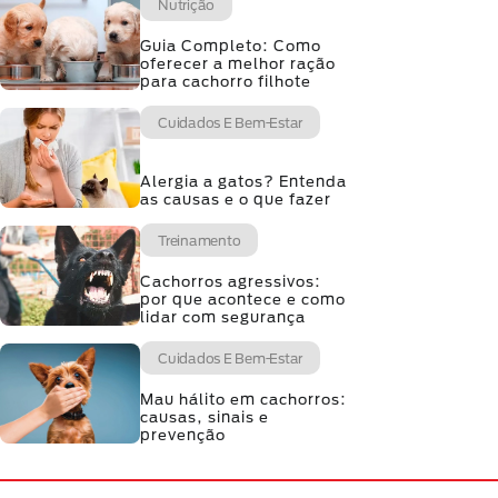
Nutrição
Guia Completo: Como
oferecer a melhor ração
para cachorro filhote
Cuidados E Bem-Estar
Alergia a gatos? Entenda
as causas e o que fazer
Treinamento
Cachorros agressivos:
por que acontece e como
lidar com segurança
Cuidados E Bem-Estar
Mau hálito em cachorros:
causas, sinais e
prevenção