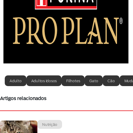
Adulto
Adultos Idosos
Filhotes
Gato
Cão
Muda
Artigos relacionados
Nutrição