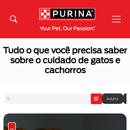
Pular para o conteúdo principal
Menú Secundario Purina
Menú Principal Purina
Tudo o que você precisa saber
sobre o cuidado de gatos e
cachorros
Adulto
A