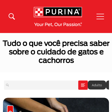
Pular para o conteúdo principal
Menú Secundario Purina
Menú Principal Purina
Tudo o que você precisa saber
sobre o cuidado de gatos e
cachorros
Adulto
A