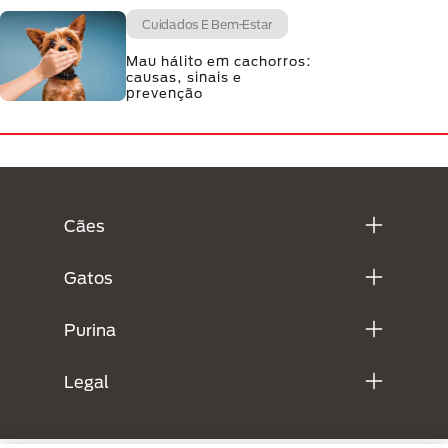
Cuidados E Bem-Estar
Mau hálito em cachorros:
causas, sinais e
prevenção
Menú Footer Purina
Cães
Gatos
Purina
Legal