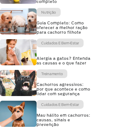
completo
Nutrição
Guia Completo: Como
oferecer a melhor ração
para cachorro filhote
Cuidados E Bem-Estar
Alergia a gatos? Entenda
as causas e o que fazer
Treinamento
Cachorros agressivos:
por que acontece e como
lidar com segurança
Cuidados E Bem-Estar
Mau hálito em cachorros:
causas, sinais e
prevenção