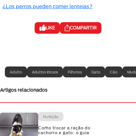
¿Los perros pueden comer lentejas?
LIKE
COMPARTIR
Adulto
Adultos Idosos
Filhotes
Gato
Cão
Muda
Artigos relacionados
Nutrição
Como trocar a ração do
cachorro e gato: o guia