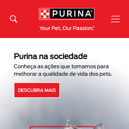
Pular para o conteúdo principal
Menú Secundario Purina
Menú Principal Purina
Purina na sociedade
Conheça as ações que tomamos para
melhorar a qualidade de vida dos pets.
DESCUBRA MAIS