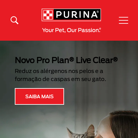
Pular para o conteúdo principal
Menú Secundario Purina
Menú Principal Purina
Você conhece o Purina
VetCenter?
Uma plataforma de educação contínua
para médicos veterinários e
profissionais de cuidados pet.
INGRESSAR