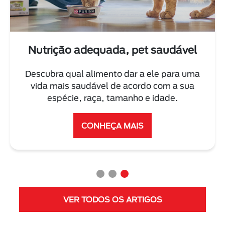
vel
Treine seu cão ou seu gato
a uma
Conheça as melhores dicas dos nossos
sua
especialistas para adestrar seu pet
corretamente.
VER MAIS
VER TODOS OS ARTIGOS