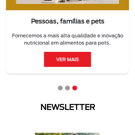
 e pets
As pessoas e o pla
dade e inovação
Trabalhamos diariamente com 
 para pets.
cuidar do planeta e reduzir 
ambiental.
LER MAIS
NEWSLETTER