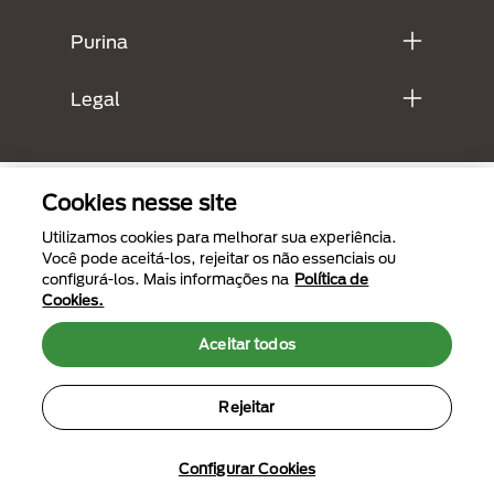
Purina
Legal
Cookies nesse site
Utilizamos cookies para melhorar sua experiência.
Você pode aceitá-los, rejeitar os não essenciais ou
configurá-los. Mais informações na
Política de
Cookies.
Menu Footer Secundario Purina
Aceitar todos
Rejeitar
All Nestlé Purina trademarks owned by Société des Produits Nestlé S.A.,
Vevey, Switzerland or are used with permission.
Termos de uso
Políticas de privacidade
Configurar Cookies