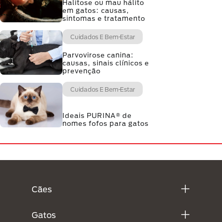
Halitose ou mau hálito
em gatos: causas,
sintomas e tratamento
Cuidados E Bem-Estar
Parvovirose canina:
causas, sinais clínicos e
prevenção
Cuidados E Bem-Estar
Ideais PURINA® de
nomes fofos para gatos
Menú Footer Purina
Cães
Gatos