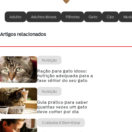
Adulto
Adultos Idosos
Filhotes
Gato
Cão
Muda
Artigos relacionados
Nutrição
Ração para gato idoso:
nutrição adequada para a
fase sênior do seu gato
Nutrição
Guia prático para saber
quantas vezes um gato
deve comer por dia
Cuidados E Bem-Estar