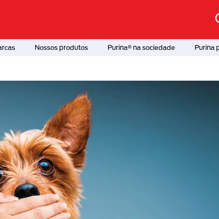
arcas
Nossos produtos
Purina® na sociedade
Purina 