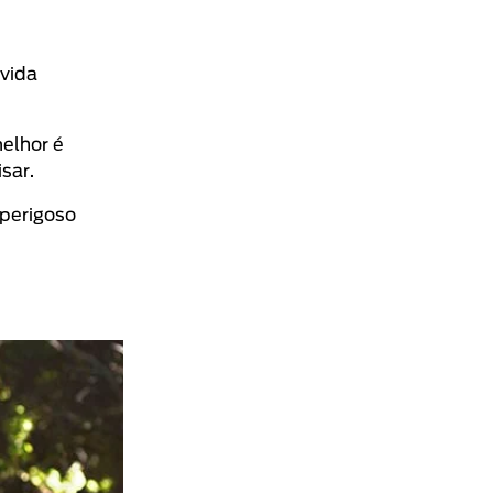
vida
melhor é
sar.
 perigoso