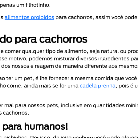
penas um filhotinho.
ns
alimentos proibidos
para cachorros, assim você poder
do para cachorros
 comer qualquer tipo de alimento, seja natural ou pr
sse motivo, podemos misturar diversos ingredientes pa
s dos nossos e reagem de maneira diferente aos mesmo
 ao ter um pet, é lhe fornecer a mesma comida que voc
inho come, ainda mais se for uma
cadela prenha
, pois é
r mal para nossos pets, inclusive em quantidades mín
s cachorros.
ó para humanos!
 bichinhos. Por isso, de jeito nenhum você pode ofere