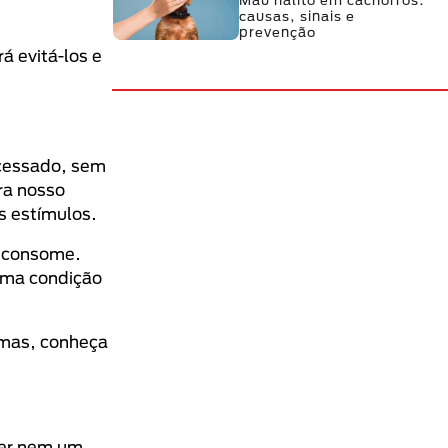
Mau hálito em cachorros:
causas, sinais e
prevenção
á evitá-los e
ocessado, sem
ra nosso
s estímulos.
ê consome.
 uma condição
imas, conheça
cer nem um