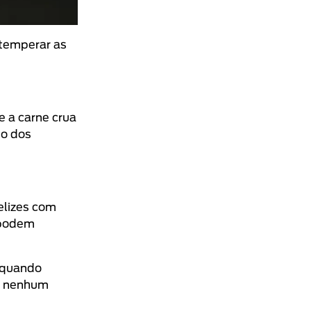
 temperar as
e a carne crua
mo dos
elizes com
 podem
e quando
de nenhum