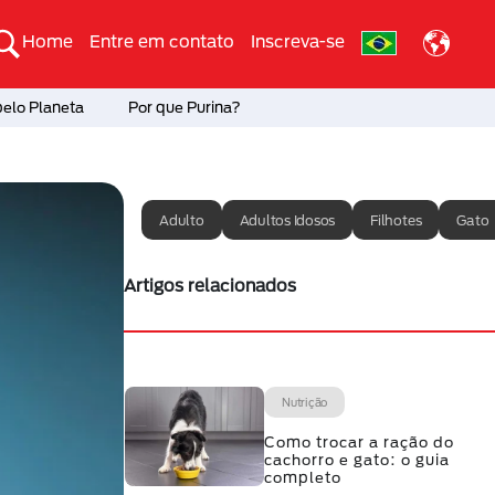
Home
Entre em contato
Inscreva-se
pelo Planeta
Por que Purina?
Adulto
Adultos Idosos
Filhotes
Gato
Artigos relacionados
Nutrição
Como trocar a ração do
cachorro e gato: o guia
completo