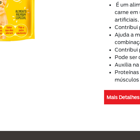
É um alim
carne em 
artificiais.
Contribui 
Ajuda a m
combinaçã
Contribui
Pode ser 
Auxilia na
Proteínas
músculos 
Mais Detalhes