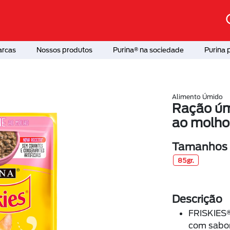
arcas
Nossos produtos
Purina® na sociedade
Purina 
Alimento Úmido
Ração úmi
ao molho
Tamanhos d
85gr.
Descrição
FRISKIES®
com sabor