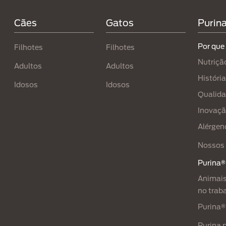
Cães
Gatos
Purin
Por que
Filhotes
Filhotes​
Nutriçã
Adultos
Adultos
História
Idosos
Idosos
Qualid
Inovaç
Alérgen
Nossos 
Purina®
Animais
no trab
Purina®
Purina 