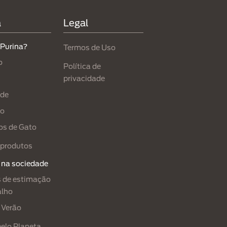
a
Legal
 Purina?
Termos de Uso
o
Política de
privacidade
ade
ão
os de Gato
produtos
 na sociedade
 de estimação
alho
 Verão
pelo Planeta