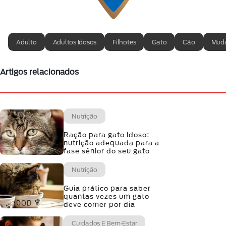
Adulto
Adultos Idosos
Filhotes
Gato
Cão
Muda
Artigos relacionados
Nutrição
Ração para gato idoso:
nutrição adequada para a
fase sênior do seu gato
Nutrição
Guia prático para saber
quantas vezes um gato
deve comer por dia
Cuidados E Bem-Estar