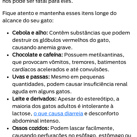
nós pode ser fatal para eles.
Fique atento e mantenha esses itens longe do
alcance do seu gato:
Cebola e alho:
Contêm substâncias que podem
destruir os glóbulos vermelhos do gato,
causando anemia grave.
Chocolate e cafeína:
Possuem metilxantinas,
que provocam vômitos, tremores, batimentos
cardíacos acelerados e até convulsões.
Uvas e passas:
Mesmo em pequenas
quantidades, podem causar insuficiência renal
aguda em alguns gatos.
Leite e derivados:
Apesar do estereótipo, a
maioria dos gatos adultos é intolerante à
lactose,
o que causa diarreia
e desconforto
abdominal intenso.
Ossos cozidos:
Podem lascar facilmente,
causando perfurações no esôfago, estômago ou