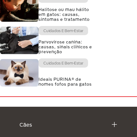
Halitose ou mau hálito
em gatos: causas,
sintomas e tratamento
Cuidados E Bem-Estar
Parvovirose canina:
causas, sinais clínicos e
prevenção
Cuidados E Bem-Estar
Ideais PURINA® de
nomes fofos para gatos
Menú Footer Purina
Cães