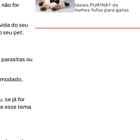
 não for
Ideais PURINA® de
nomes fofos para gatos
vida do seu
 seu pet.
 parasitas ou
comodado,
 se já for
bre esse tema