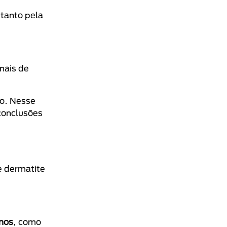
 tanto pela
inais de
ho. Nesse
conclusões
e dermatite
enos
, como