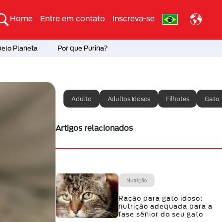
Home
Entre em contato
Inscreva-se
pelo Planeta
Por que Purina?
Adulto
Adultos Idosos
Filhotes
Gato
Artigos relacionados
Nutrição
Ração para gato idoso:
nutrição adequada para a
fase sênior do seu gato