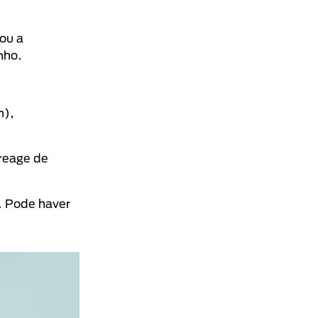
ou a
nho.
m),
 reage de
. Pode haver