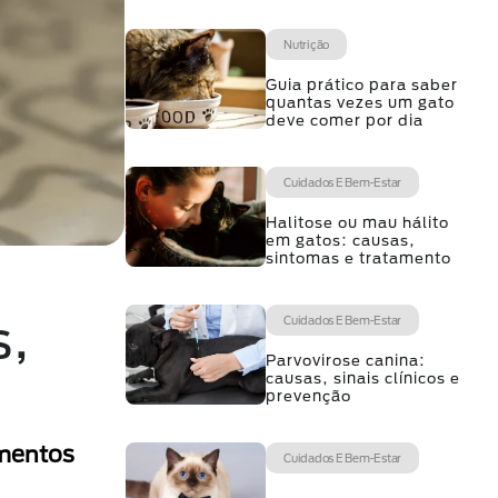
Nutrição
Guia prático para saber
quantas vezes um gato
deve comer por dia
Cuidados E Bem-Estar
Halitose ou mau hálito
em gatos: causas,
sintomas e tratamento
s,
Cuidados E Bem-Estar
Parvovirose canina:
causas, sinais clínicos e
prevenção
amentos
Cuidados E Bem-Estar