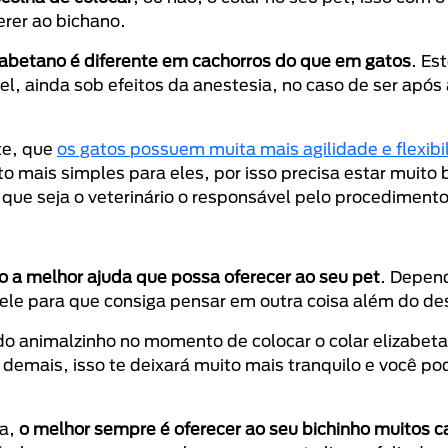
erer ao bichano.
lizabetano é diferente em cachorros do que em gatos
. Es
l, ainda sob efeitos da anestesia, no caso de ser após
te, que
os gatos possuem muita mais agilidade e flexibi
o mais simples para eles, por isso precisa estar muito
 que seja o veterinário o responsável pelo procediment
 a melhor ajuda que possa oferecer ao seu pet
. Depen
ele para que consiga pensar em outra coisa além do de
 do animalzinho no momento de colocar o colar elizabet
 demais, isso te deixará muito mais tranquilo e você po
ia,
o melhor sempre é oferecer ao seu bichinho muitos c