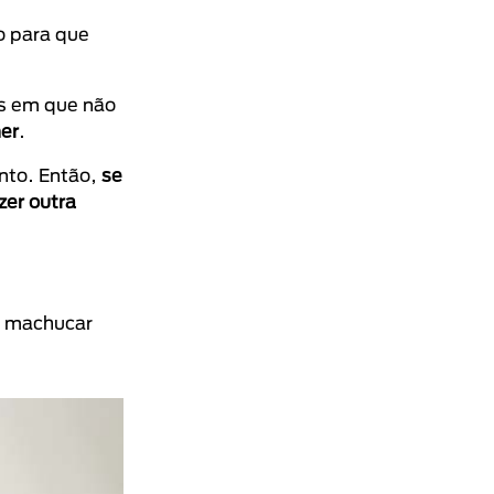
o para que
os em que não
mer
.
nto. Então,
se
zer outra
se machucar