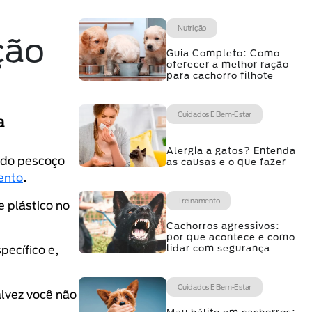
Nutrição
ção
Guia Completo: Como
oferecer a melhor ração
para cachorro filhote
Cuidados E Bem-Estar
a
Alergia a gatos? Entenda
r do pescoço
as causas e o que fazer
ento
.
Treinamento
e plástico no
Cachorros agressivos:
por que acontece e como
lidar com segurança
pecífico e,
Cuidados E Bem-Estar
lvez você não