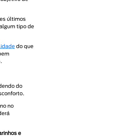
tes últimos
 algum tipo de
lidade
do que
 bem
o.
dendo do
sconforto.
ano no
derá
arinhos e