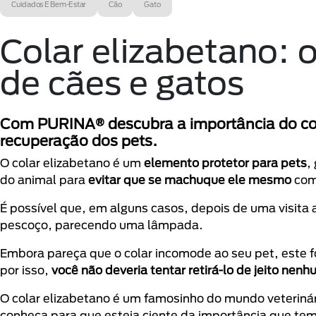
Cuidados E Bem-Estar
Cão
Gato
Colar elizabetano: 
de cães e gatos
Com PURINA® descubra a importância do cola
recuperação dos pets.
O colar elizabetano é um
elemento protetor para pets
,
do animal para
evitar que se machuque ele mesmo
com
É possível que, em alguns casos, depois de uma visita 
pescoço, parecendo uma lâmpada.
Embora pareça que o colar incomode ao seu pet, este fo
por isso,
você não deveria tentar retirá-lo de jeito nen
O colar elizabetano é um famosinho do mundo veteriná
conheça para que esteja ciente da importância que tem