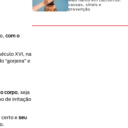
Mau hálito em cachorros:
causas, sinais e
prevenção
ro,
com o
século XVI, na
 “gorjeira” e
do corpo
, seja
o de irritação
 certo e
seu
o.