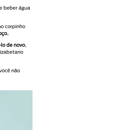
ue beber água
no corpinho
oço.
-lo de novo
,
lizabetano
 você não