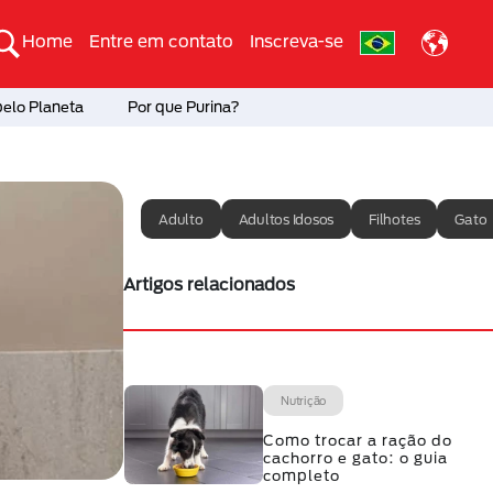
Home
Entre em contato
Inscreva-se
pelo Planeta
Por que Purina?
Adulto
Adultos Idosos
Filhotes
Gato
Artigos relacionados
Nutrição
Como trocar a ração do
cachorro e gato: o guia
completo