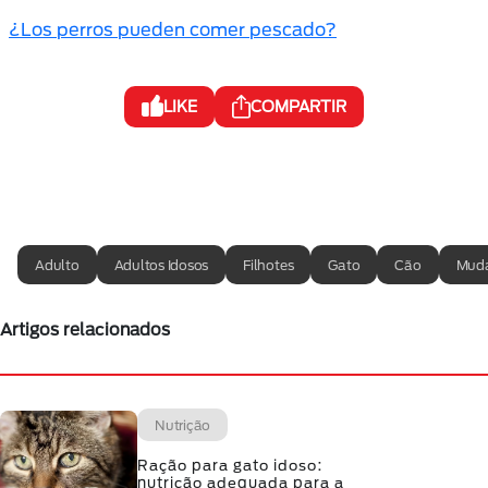
¿Los perros pueden comer pescado?
LIKE
COMPARTIR
Adulto
Adultos Idosos
Filhotes
Gato
Cão
Muda
Artigos relacionados
Nutrição
Ração para gato idoso:
nutrição adequada para a