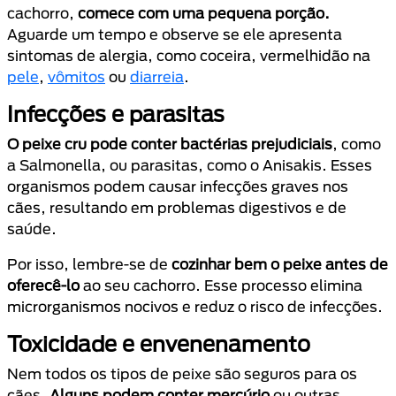
cachorro,
comece com uma pequena porção.
Aguarde um tempo e observe se ele apresenta
sintomas de alergia, como coceira, vermelhidão na
pele
,
vômitos
ou
diarreia
.
Infecções e parasitas
O peixe cru pode conter bactérias prejudiciais
, como
a Salmonella, ou parasitas, como o Anisakis. Esses
organismos podem causar infecções graves nos
cães, resultando em problemas digestivos e de
saúde.
Por isso, lembre-se de
cozinhar bem o peixe antes de
oferecê-lo
ao seu cachorro. Esse processo elimina
microrganismos nocivos e reduz o risco de infecções.
Toxicidade e envenenamento
Nem todos os tipos de peixe são seguros para os
cães.
Alguns podem conter mercúrio
ou outras