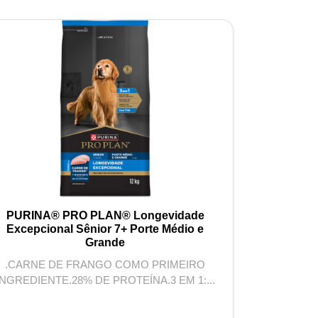
PURINA® PRO PLAN® Longevidade
PURINA® 
Excepcional Sênior 7+ Porte Médio e
Excepciona
Grande
.CARNE DE FRANGO COMO PRIMEIRO
. CARNE
INGREDIENTE.28% DE PROTEÍNA.3 EM 1:...
INGREDI