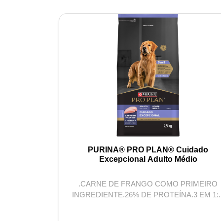
olvimento
PURINA® PRO PLAN® Cuidado
i e Pequeno
Excepcional Adulto Médio
PRIMEIRO
.CARNE DE FRANGO COMO PRIMEIRO
EÍNA.COM
INGREDIENTE.26% DE PROTEÍNA.3 EM 1:..