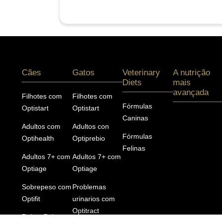
Menú footer Pro Plan
Cães
Gatos
Veterinary
A nutrição
Diets
mais
avançada
Filhotes com
Filhotes com
Fórmulas
Optistart
Optistart
Caninas
Adultos com
Adultos con
Fórmulas
Optihealth
Optiprebio
Felinas
Adultos 7+ com
Adultos 7+ com
Optiage
Optiage
Sobrepeso com
Problemas
Optifit
urinarios com
Optitract
Pele e Pelagem