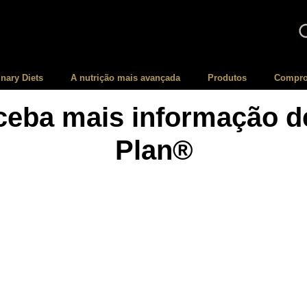
inary Diets
A nutrição mais avançada
Produtos
Compro
eceba mais informação d
Plan®