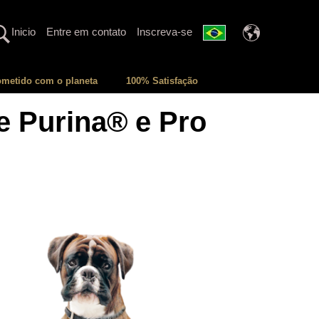
Inicio
Entre em contato
Inscreva-se
metido com o planeta
100% Satisfação
e Purina® e Pro