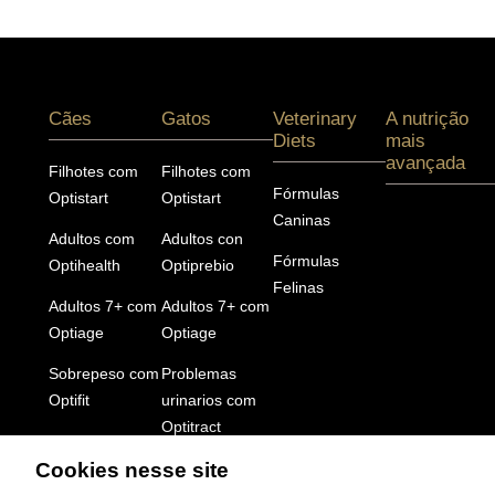
Menú footer Pro Plan
Cães
Gatos
Veterinary
A nutrição
Diets
mais
avançada
Filhotes com
Filhotes com
Fórmulas
Optistart
Optistart
Caninas
Adultos com
Adultos con
Fórmulas
Optihealth
Optiprebio
Felinas
Adultos 7+ com
Adultos 7+ com
Optiage
Optiage
Sobrepeso com
Problemas
Optifit
urinarios com
Optitract
Pele e Pelagem
Sensíveis com
Cookies nesse site
Optiderma