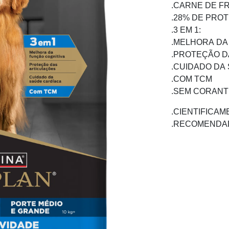
.CARNE DE F
.28% DE PROT
.3 EM 1:
.MELHORA DA
.PROTEÇÃO D
.CUIDADO DA
.COM TCM
.SEM CORAN
.CIENTIFICA
.RECOMENDA