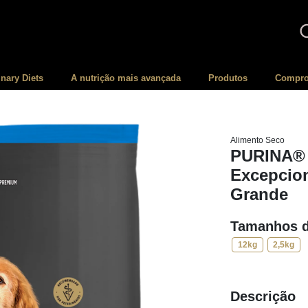
inary Diets
A nutrição mais avançada
Produtos
Compro
Alimento Seco
PURINA®
Excepcion
Grande
Tamanhos d
12kg
2,5kg
Descrição