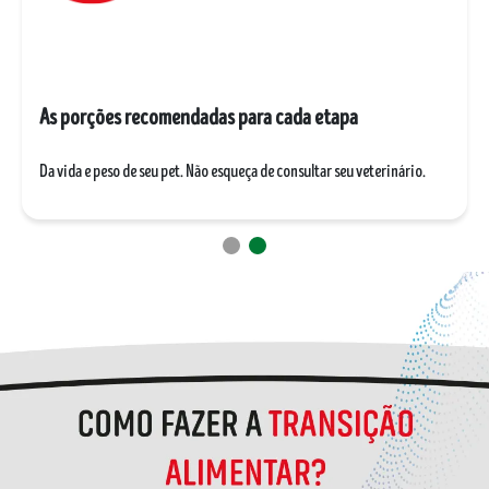
O alimento quando ele será consumido​
Pelo pet, para evitar deixar o produto exposto por muito tempo​