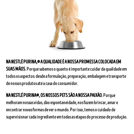
NA NESTLÉ PURINA,® A QUALIDADE É A NOSSA PROMESSA COLOCADA EM
SUAS MÃOS
. Porque sabemos o quanto é importante cuidar da qualidade em
todos os aspectos: desde a formulação, preparação, embalagem e transporte
de nossos produtos até a casa do consumidor.​
NA NESTLÉ PURINA®, OS NOSSOS PETS SÃO A NOSSA PAIXÃO
. Porque
melhoram nossas vidas, dão espontaneidade, nos fazem brincar, amar e
encontrar novas formas de ver o mundo. Por isso, temos o cuidado de
supervisionar cada ingrediente em todas as etapas do processo de produção.