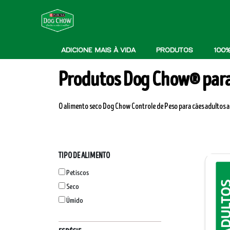
Pular para o conteúdo principal
Menú secundario Dog Chow
Menú Principal Dog Chow
ADICIONE MAIS À VIDA
PRODUTOS
100%
Produtos Dog Chow® para 
O alimento seco Dog Chow Controle de Peso para cães adultos 
TIPO DE ALIMENTO
Petiscos
Seco
Úmido