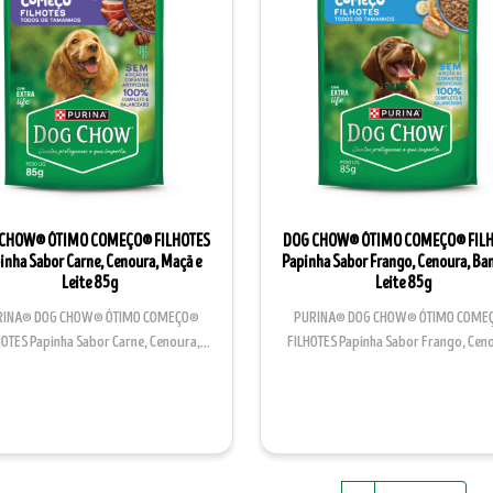
CHOW® ÓTIMO COMEÇO® FILHOTES
DOG CHOW® ÓTIMO COMEÇO® FIL
inha Sabor Carne, Cenoura, Maçã e
Papinha Sabor Frango, Cenoura, Ba
Leite 85g
Leite 85g
RINA® DOG CHOW® ÓTIMO COMEÇO®
PURINA® DOG CHOW® ÓTIMO COME
HOTES Papinha Sabor Carne, Cenoura,
FILHOTES Papinha Sabor Frango, Cen
Maçã e Leite é um alimento...
Banana e Leite é um alim...