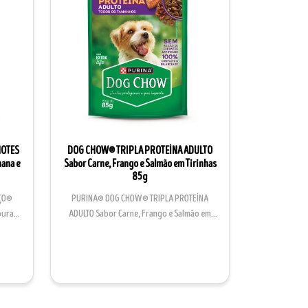
HOTES
DOG CHOW® TRIPLA PROTEÍNA ADULTO
nana e
Sabor Carne, Frango e Salmão em Tirinhas
85g
ÇO®
PURINA® DOG CHOW® TRIPLA PROTEÍNA
oura,
ADULTO Sabor Carne, Frango e Salmão em
Tirinhas é um alimento ú...