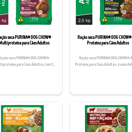
ação seca PURINA® DOG CHOW®
Ração seca PURINA® DOG CHOW® 
Multiproteína para Cães Adultos
Proteína para Cães Adultos
Ração seca PURINA® DOG CHOW®
Ração seca PURINA® DOG CHOW® A
tiproteína para Cães Adultos, tem 5
Proteína para Cães Adultos, é uma del
fontes de proteína animal, um...
receita rica em pro...