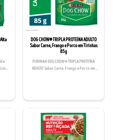
Alta
DOG CHOW® TRIPLA PROTEÍNA ADULTO
Sabor Carne, Frango e Porco em Tirinhas
85g
lta
PURINA® DOG CHOW® TRIPLA PROTEÍNA
iciosa
ADULTO Sabor Carne, Frango e Porco em
Tirinhas é um alimento úm...