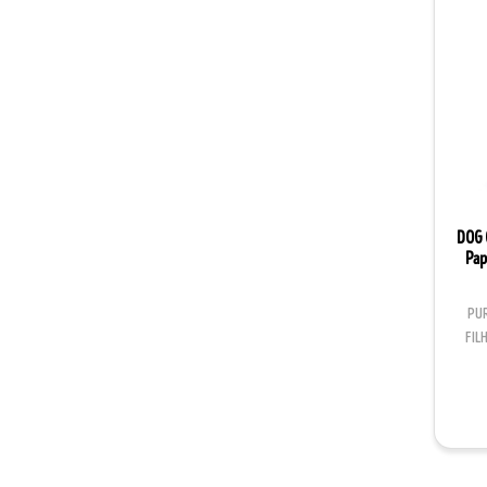
DOG 
Pap
PU
FIL