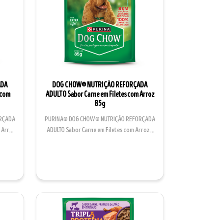
ADA
DOG CHOW® NUTRIÇÃO REFORÇADA
 com
ADULTO Sabor Carne em Filetes com Arroz
85g
RÇADA
PURINA® DOG CHOW® NUTRIÇÃO REFORÇADA
 Arroz
ADULTO Sabor Carne em Filetes com Arroz é
um alimento úmido ...