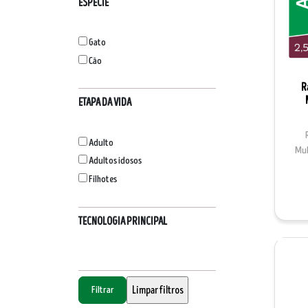
ESPÉCIE
Gato
Cão
R
ETAPA DA VIDA
Adulto
Mul
Adultos idosos
Filhotes
TECNOLOGIA PRINCIPAL