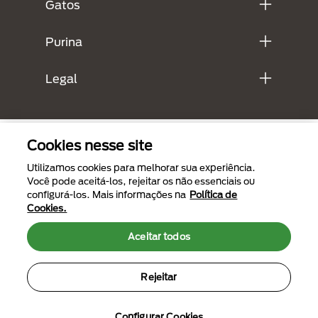
Gatos
Purina
Legal
Cookies nesse site
Utilizamos cookies para melhorar sua experiência.
Você pode aceitá-los, rejeitar os não essenciais ou
configurá-los. Mais informações na
Política de
Cookies.
Menu Footer Secundario Purina
Aceitar todos
Rejeitar
All Nestlé Purina trademarks owned by Société des Produits Nestlé S.A.,
Vevey, Switzerland or are used with permission.
Termos de uso
Políticas de privacidade
Configurar Cookies