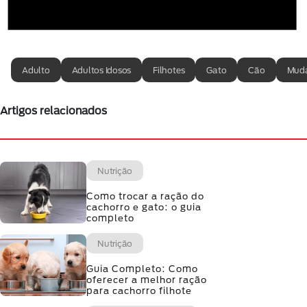
Adulto
Adultos Idosos
Filhotes
Gato
Cão
Muda
Artigos relacionados
Nutrição
Como trocar a ração do
cachorro e gato: o guia
completo
Nutrição
Guia Completo: Como
oferecer a melhor ração
para cachorro filhote