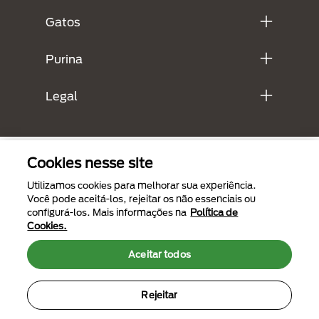
Gatos
Purina
Legal
Cookies nesse site
Utilizamos cookies para melhorar sua experiência.
Você pode aceitá-los, rejeitar os não essenciais ou
configurá-los. Mais informações na
Política de
Cookies.
Menu Footer Secundario Purina
Aceitar todos
Rejeitar
All Nestlé Purina trademarks owned by Société des Produits Nestlé S.A.,
Vevey, Switzerland or are used with permission.