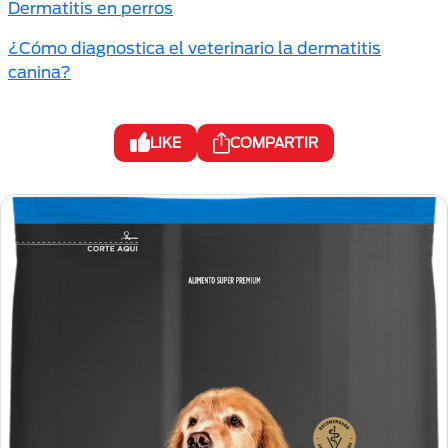
Dermatitis en perros
¿Cómo diagnostica el veterinario la dermatitis
canina?
LIKE
COMPARTIR