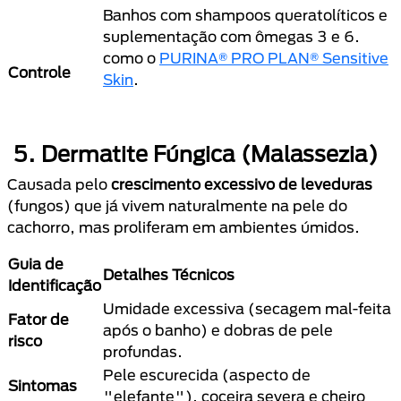
Banhos com shampoos queratolíticos e
suplementação com ômegas 3 e 6.
como o
PURINA® PRO PLAN® Sensitive
Controle
Skin
.
5. Dermatite Fúngica (Malassezia)
Causada pelo
crescimento excessivo de leveduras
(fungos) que já vivem naturalmente na pele do
cachorro, mas proliferam em ambientes úmidos.
Guia de
Detalhes Técnicos
Identificação
Umidade excessiva (secagem mal-feita
Fator de
após o banho) e dobras de pele
risco
profundas.
Pele escurecida (aspecto de
Sintomas
"elefante"), coceira severa e cheiro