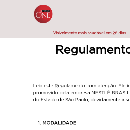
Pular para o conteúdo principal
Menú Secundario Purina One
Menú Principal Purina One
Visivelmente mais saudável em 28 dias
Regulament
Leia este Regulamento com atenção. Ele 
promovido pela empresa NESTLÉ BRASIL LT
do Estado de São Paulo, devidamente in
MODALIDADE