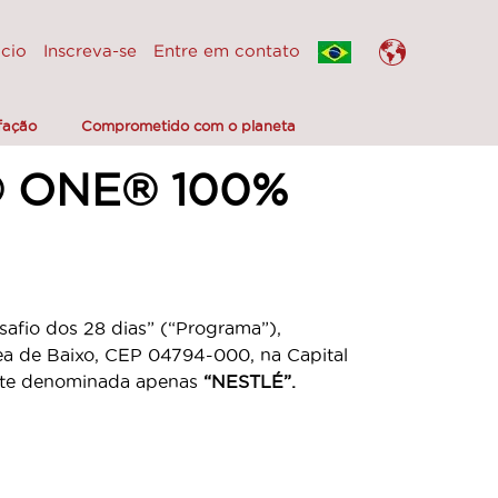
icio
Inscreva-se
Entre em contato
fação
Comprometido com o planeta
® ONE® 100%
fio dos 28 dias” (“Programa”),
a de Baixo, CEP 04794-000, na Capital
ante denominada apenas
“NESTLÉ”.