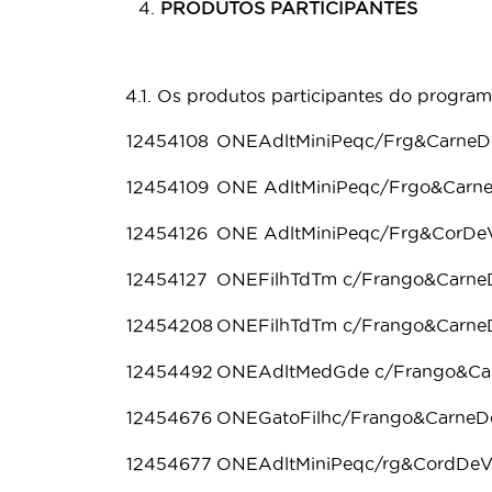
PRODUTOS PARTICIPANTES
4.1. Os produtos participantes do prog
12454108
ONEAdltMiniPeqc/Frg&CarneD
12454109
ONE AdltMiniPeqc/Frgo&Car
12454126
ONE AdltMiniPeqc/Frg&CorDe
12454127
ONEFilhTdTm c/Frango&Carn
12454208
ONEFilhTdTm c/Frango&Carn
12454492
ONEAdltMedGde c/Frango&C
12454676
ONEGatoFilhc/Frango&Carne
12454677
ONEAdltMiniPeqc/rg&CordDe