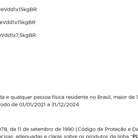
DeVdd1x15kgBR
DeVdd1x15kgBR
eVdd1x7,5kgBR
a e qualquer pessoa física residente no Brasil, maior de 
ríodo de 01/01/2021 a 31/12/2024.
78, de 11 de setembro de 1990 (Código de Proteção e D
isas, adequadas e claras sobre os produtos da linha “
P