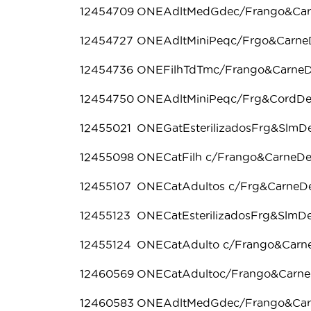
12454709
ONEAdltMedGdec/Frango&Ca
12454727
ONEAdltMiniPeqc/Frgo&Carn
12454736
ONEFilhTdTmc/Frango&Carne
12454750
ONEAdltMiniPeqc/Frg&CordD
12455021
ONEGatEsterilizadosFrg&Slm
12455098
ONECatFilh c/Frango&Carne
12455107
ONECatAdultos c/Frg&Carne
12455123
ONECatEsterilizadosFrg&Slm
12455124
ONECatAdulto c/Frango&Car
12460569
ONECatAdultoc/Frango&Carne
12460583
ONEAdltMedGdec/Frango&Car