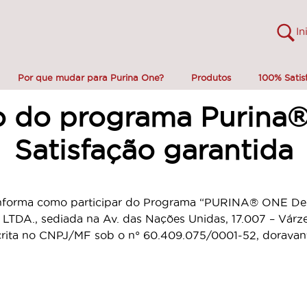
In
Por que mudar para Purina One?
Produtos
100% Satis
o do programa Purina
Satisfação garantida
informa como participar do Programa “PURINA® ONE Desa
DA., sediada na Av. das Nações Unidas, 17.007 – Várze
scrita no CNPJ/MF sob o n° 60.409.075/0001-52, dorav