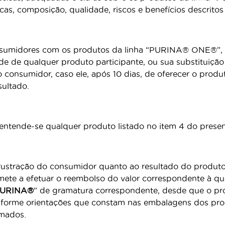
icas, composição, qualidade, riscos e benefícios descritos 
 consumidores com os produtos da linha “PURINA® ONE®”,
de de qualquer produto participante, ou sua substituiçã
o consumidor, caso ele, após 10 dias, de oferecer o pro
sultado.
, entende-se qualquer produto listado no item 4 do pres
 frustração do consumidor quanto ao resultado do produ
te a efetuar o reembolso do valor correspondente à q
URINA®
” de gramatura correspondente, desde que o pro
nforme orientações que constam nas embalagens dos pr
rmados.