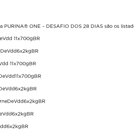
rama PURINA® ONE – DESAFIO DOS 28 DIAS são os listado
eVdd 11x700gBR
neDeVdd6x2kgBR
Vdd 11x700gBR
eDeVdd11x700gBR
eDeVdd6x2kgBR
arneDeVdd6x2kgBR
DeVdd6x2kgBR
Vdd6x2kgBR