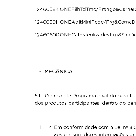
12460584
ONEFilhTdTmc/Frango&Carne
12460591
ONEAdltMiniPeqc/Frg&Carne
12460600
ONECatEsterilizadosFrg&SlmD
MECÂNICA
5.1. O presente Programa é válido para tod
dos produtos participantes, dentro do pe
Em conformidade com a Lei nº 8.0
aos consumidores informações prec