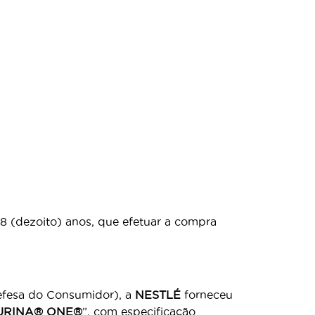
18 (dezoito) anos, que efetuar a compra
efesa do Consumidor), a
NESTLÉ
forneceu
URINA® ONE®
”, com especificação