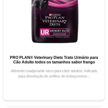
PRO PLAN® Veterinary Diets Trato Urinário para
Cão Adulto todos os tamanhos sabor frango
Alimento coadjuvante seco para cães adultos, indicado
para dissolução de urólitos de &nbsp;estruv...