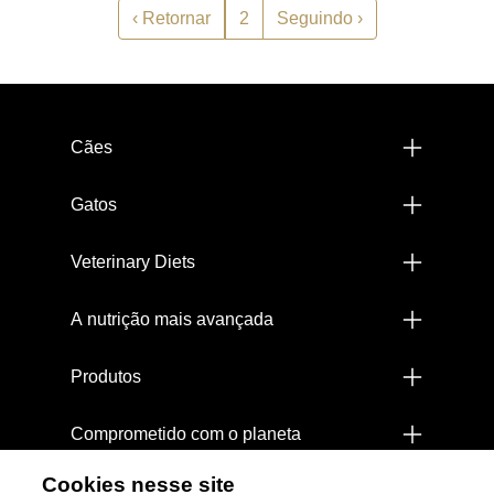
Paginação
Página anterior
Próxima página
‹ Retornar
2
Seguindo ›
Menú footer Pro Plan
Cães
Gatos
Veterinary Diets
A nutrição mais avançada
Produtos
Comprometido com o planeta
Cookies nesse site
LiveClear