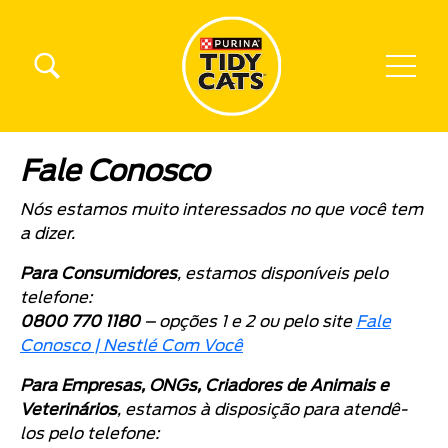
Pular para o conteúdo principal
Menú Secundario Tidy Cats
Menú Principal Tidy Cats
Fale Conosco
Nós estamos muito interessados no que você tem
a dizer.
Para Consumidores
, estamos disponíveis pelo
telefone:
0800 770 1180
– opções 1 e 2 ou pelo site
Fale
Conosco | Nestlé Com Você
Para Empresas, ONGs, Criadores de Animais e
Veterinários
, estamos à disposição para atendê-
los pelo telefone: