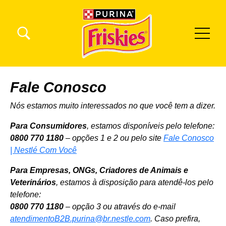
Pular para o conteúdo principal
Menu Secundario Friskies
Menu Principal Friskies
Fale Conosco
Nós estamos muito interessados no que você tem a dizer.
Para Consumidores
, estamos disponíveis pelo telefone:
0800 770 1180
– opções 1 e 2 ou pelo site
Fale Conosco
| Nestlé Com Você
Para Empresas, ONGs, Criadores de Animais e
Veterinários
, estamos à disposição para atendê-los pelo
telefone:
0800 770 1180
– opção 3 ou através do e-mail
atendimentoB2B.purina@br.nestle.com
. Caso prefira,