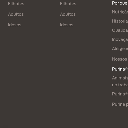
Por que
Filhotes
Filhotes​
Nutriçã
Adultos
Adultos
História
Idosos
Idosos
Qualid
Inovaç
Alérgen
Nossos 
Purina®
Animais
no trab
Purina®
Purina 