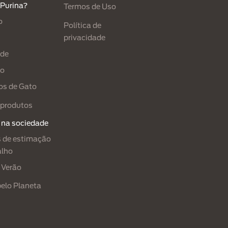
 Purina?
Termos de Uso
o
Política de
privacidade
ade
ão
os de Gato
produtos
 na sociedade
 de estimação
alho
 Verão
pelo Planeta