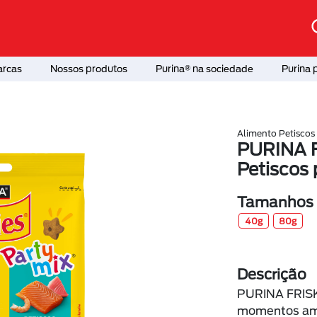
arcas
Nossos produtos
Purina® na sociedade
Purina 
Alimento Petiscos
PURINA F
Petiscos
Tamanhos d
40g
80g
Descrição
PURINA FRISK
momentos amo