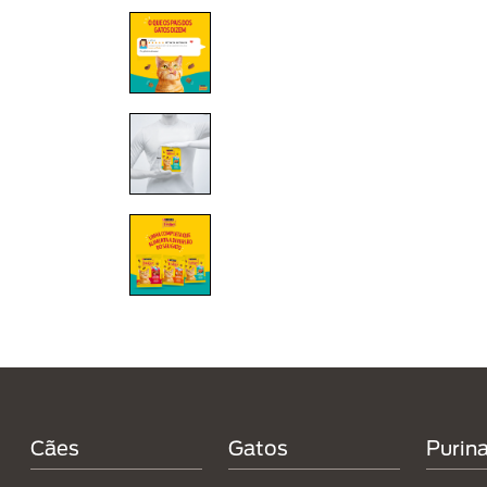
Menú Footer Purina
Cães
Gatos
Purin