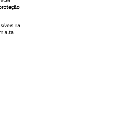
necer
proteção
síveis na
m alta