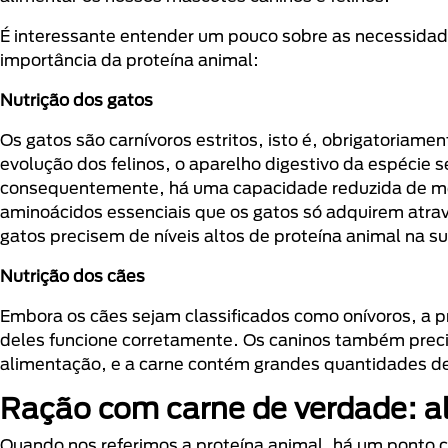
É interessante entender um pouco sobre as necessidades
importância da proteína animal:
Nutrição dos gatos
Os gatos são carnívoros estritos, isto é, obrigatoriame
evolução dos felinos, o aparelho digestivo da espécie
consequentemente, há uma capacidade reduzida de meta
aminoácidos essenciais que os gatos só adquirem atravé
gatos precisem de níveis altos de proteína animal na su
Nutrição dos cães
Embora os cães sejam classificados como onívoros, a pr
deles funcione corretamente. Os caninos também preci
alimentação, e a carne contém grandes quantidades des
Ração com carne de verdade: alt
Quando nos referimos a proteína animal, há um ponto cruc