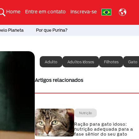
Home
Entre em contato
Inscreva-se
pelo Planeta
Por que Purina?
Adulto
Adultos Idosos
Filhotes
Gato
Artigos relacionados
Nutrição
Ração para gato idoso:
nutrição adequada para a
fase sênior do seu gato