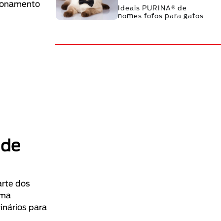
cionamento
Ideais PURINA® de
nomes fofos para gatos
 de
arte dos
ema
inários para