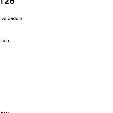
m 28
e verdade e
eada,