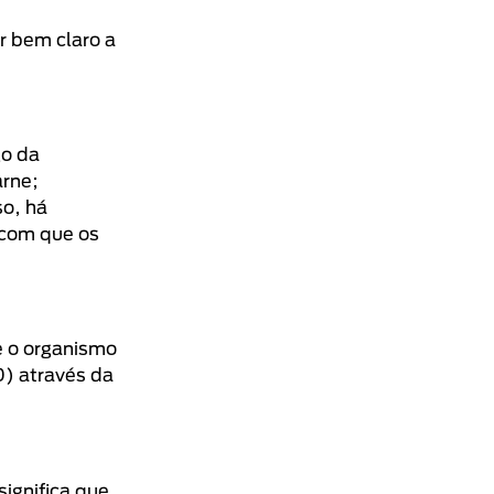
r bem claro a
go da
arne;
o, há
z com que os
e o organismo
0) através da
significa que