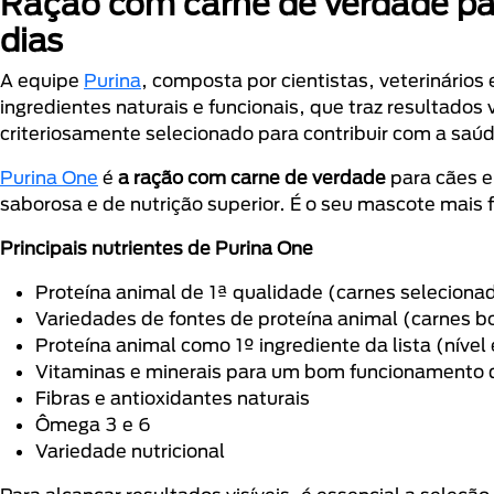
Ração com carne de verdade par
dias
A equipe
Purina
, composta por cientistas, veterinário
ingredientes naturais e funcionais, que traz resultados 
criteriosamente selecionado para contribuir com a saú
Purina One
é
a ração com carne de verdade
para cães e
saborosa e de nutrição superior. É o seu mascote mais f
Principais nutrientes de Purina One
Proteína animal de 1ª qualidade (carnes seleciona
Variedades de fontes de proteína animal (carnes bo
Proteína animal como 1º ingrediente da lista (nível
Vitaminas e minerais para um bom funcionamento 
Fibras e antioxidantes naturais
Ômega 3 e 6
Variedade nutricional