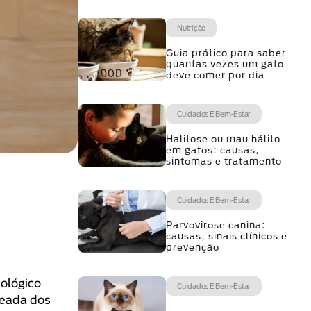
Nutrição
Guia prático para saber
quantas vezes um gato
deve comer por dia
Cuidados E Bem-Estar
Halitose ou mau hálito
em gatos: causas,
sintomas e tratamento
Cuidados E Bem-Estar
Parvovirose canina:
causas, sinais clínicos e
prevenção
iológico
Cuidados E Bem-Estar
ceada dos