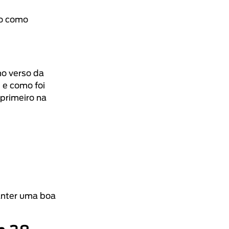
ão como
no verso da
 e como foi
 primeiro na
anter uma boa