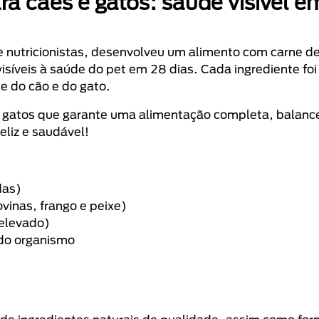
a cães e gatos: saúde visível e
s e nutricionistas, desenvolveu um alimento com carne d
visíveis à saúde do pet em 28 dias. Cada ingrediente foi
de do cão e do gato.
 gatos que garante uma alimentação completa, balanc
eliz e saudável!
das)
vinas, frango e peixe)
 elevado)
do organismo