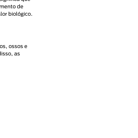
amento de
lor biológico.
os, ossos e
isso, as