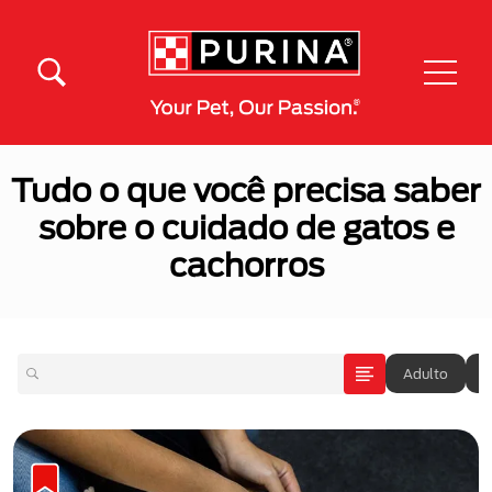
Pular para o conteúdo principal
Menú Secundario Purina
Menú Principal Purina
Tudo o que você precisa saber
sobre o cuidado de gatos e
cachorros
Adulto
A