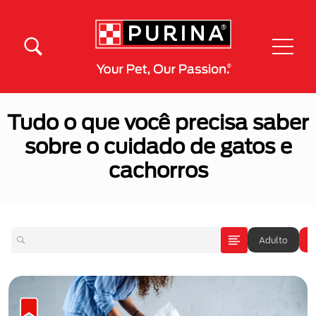
Pular para o conteúdo principal
Menú Secundario Purina
Menú Principal Purina
Tudo o que você precisa saber
sobre o cuidado de gatos e
cachorros
Adulto
A