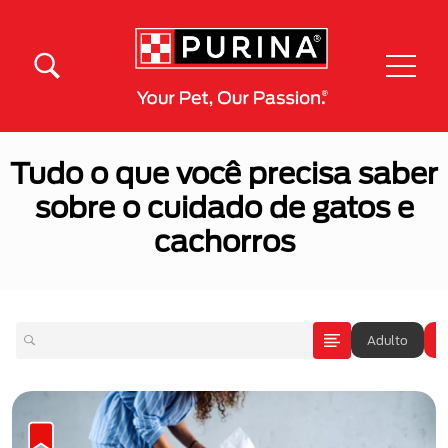
Pular para o conteúdo principal
Menú Secundario Purina
Menú Principal Purina
Tudo o que você precisa saber
sobre o cuidado de gatos e
cachorros
Adulto
A