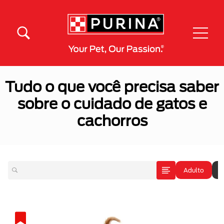
Pular para o conteúdo principal
Menú Secundario Purina
Menú Principal Purina
Tudo o que você precisa saber
sobre o cuidado de gatos e
cachorros
Adulto
A