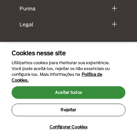
Purina
Legal
Cookies nesse site
Utilizamos cookies para melhorar sua experiência.
Você pode aceitá-los, rejeitar os não essenciais ou
configurá-los. Mais informações na
Política de
Cookies.
Menu Footer Secundario Purina
Aceitar todos
Rejeitar
All Nestlé Purina trademarks owned by Société des Produits Nestlé S.A.,
Vevey, Switzerland or are used with permission.
Termos de uso
Políticas de privacidade
Configurar Cookies