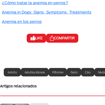
¿Cómo tratar la anemia en perros?
Anemia in Dogs: Signs, Symptoms, Treatments
Anemia en los perros
LIKE
COMPARTIR
Adulto
Adultos Idosos
Filhotes
Gato
Cão
Muda
Artigos relacionados