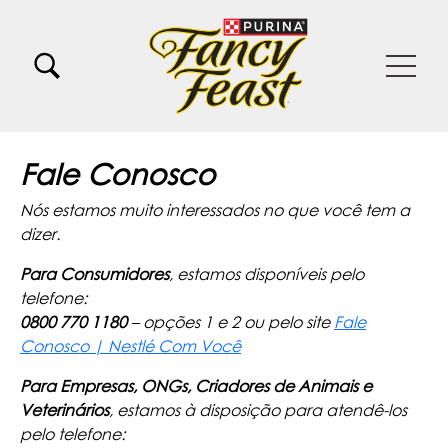
Pular para o conteúdo principal
Menu Secundario Fancy feast
Menu Principal Fancy Feast
Fale Conosco
Nós estamos muito interessados no que você tem a
dizer.
Para Consumidores
, estamos disponíveis pelo
telefone:
0800 770 1180
– opções 1 e 2 ou pelo site
Fale
Conosco | Nestlé Com Você
Para Empresas, ONGs, Criadores de Animais e
Veterinários
, estamos à disposição para atendê-los
pelo telefone: