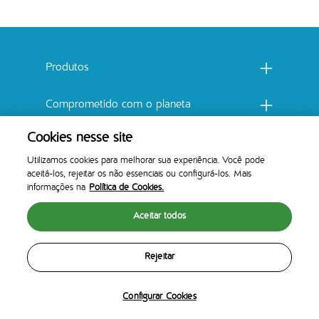
Menu footer Catchow
Produtos
Comprometido com o planeta
Cookies nesse site
100% SATISFAÇÃO GARANTIDA
Utilizamos cookies para melhorar sua experiência. Você pode
aceitá-los, rejeitar os não essenciais ou configurá-los. Mais
Legal
informações na
Política de Cookies.
Aceitar todos
Rejeitar
Configurar Cookies