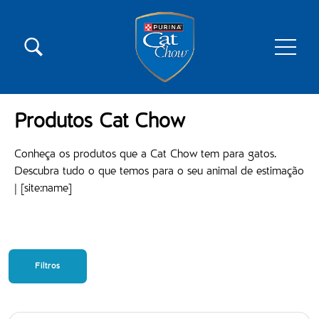
Pular para o conteúdo principal
Menú secundario Cat Chow
Menú principal Cat Chow
Produtos Cat Chow
Conheça os produtos que a Cat Chow tem para gatos.
Descubra tudo o que temos para o seu animal de estimação
| [site:name]
Filtros